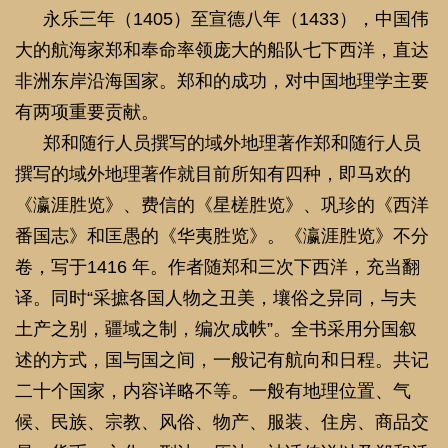
番国志》和匡愚的《华夷胜览》。《瀛涯胜览》不分
卷，写于1416
年。作者随郑和三次下西洋，充当翻
译。同时
“采摭各国人物之丑美，壤俗之异同，与夫
土产之别，疆域之制，编次成帙”。全书采用分国叙
述的方式，国与国之间，一般记有航向和日程。共记
二十个国家，内容详略不等。一般有地理位置、气
候、民族、宗教、风俗、物产、服装、住房、商品交
易、货币、文化、刑法、历法、神话传说以及郑和活
动情况、华侨状况等。
《星槎胜览》，原本二卷，于1436 年写成。后经
他人改订为四卷，较原本有增删，文字亦由芜俚而雅
洁。1936 年出版的冯承钧校注本分前后两集，前集
为作者亲览目识的二十二国情况，后集为作者得自传
闻的二十二国情况。费信随郑和四次下西洋，书中记
载的内容颇为丰富，包括航线、航行日程、各国地理