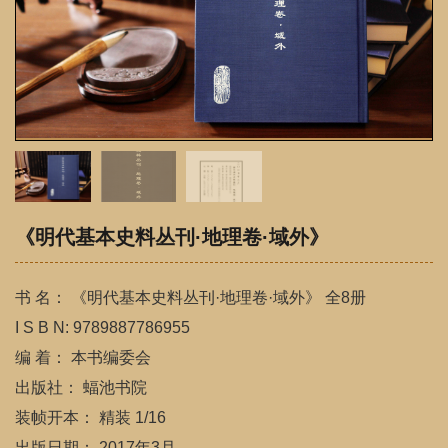
《明代基本史料丛刊·地理卷·域外》
书 名： 《明代基本史料丛刊·地理卷·域外》 全8册
I S B N: 9789887786955
编 着： 本书编委会
出版社： 蝠池书院
装帧开本： 精装 1/16
出版日期： 2017年3月
定 价： 7800.00
图书内容
图书目录
明代是我国地理学发展史的重要时期，从明代的
历史文献看无论是当时人们对地理的认识，地理思想