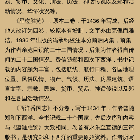
位置、风俗民情、物产、气候、历法、房屋建筑、语
言文字、宗教、民族、货币、贸易、神话传说以及郑
和在各国活动情况。
《西洋番国志》不分卷，写于1434 年，作者曾随
郑和下西洋。全书记载二十个国家，先后次序和内容
与《瀛涯胜览》大致相同。卷首有永乐至宣德的三篇
敕书，是研究郑和下西洋的重要原始资料。作者所写
的序言也很有价值，其中讲到下西洋时曾用牵星术过
洋，用水罗盘定向，火长的职责，宝船巨大的篷、
帆、舵乃至淡水的积贮等。这些对于研究十五世纪中
国航海史都有重要的价值。郑和航海以后，陆续出现
了一些域外地理著作，如《西洋朝贡典录》、《海
语》、《东西洋考》、《日本考略》、《日本考》、
等。