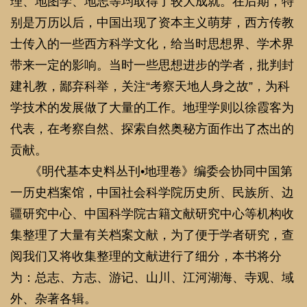
《明代基本史料丛刊
•地理卷》编委会协同中国第
一历史档案馆，中国社会科学院历史所、民族所、边
疆研究中心、中国科学院古籍文献研究中心等机构收
集整理了大量有关档案文献，为了便于学者研究，查
阅我们又将收集整理的文献进行了细分，本书将分
为：总志、方志、游记、山川、江河湖海、寺观、域
外、杂著各辑。
永乐三年（1405）至宣德八年（1433），中国伟
大的航海家郑和奉命率领庞大的船队七下西洋，直达
非洲东岸沿海国家。郑和的成功，对中国地理学主要
有两项重要贡献。
郑和随行人员撰写的域外地理著作郑和随行人员
撰写的域外地理著作就目前所知有四种，即马欢的
《瀛涯胜览》、费信的《星槎胜览》、巩珍的《西洋