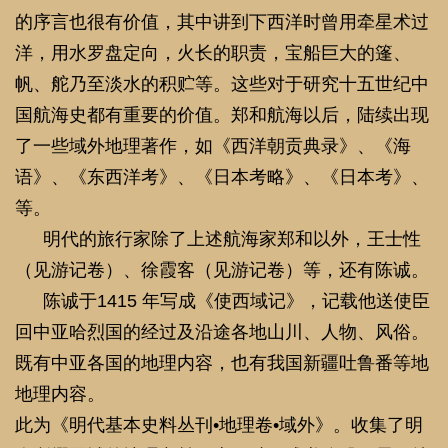
明代的旅行家除了上述航海家郑和以外，王士性
（见游记卷）、徐霞客（见游记卷）等，还有陈诚。
陈诚于1415 年写成《使西域记》，记载他送使臣
回中亚哈烈国的经过及沿途各地山川、人物、风俗。
既有中亚各国的地理内容，也有我国新疆吐鲁番等地
地理内容。
此为《明代基本史料丛刊
•地理卷•域外》。收集了明
人所撰写域外地理文献三十一种，成书八册，需要特
别指出的是由于历史的原因，在明代的一些“域外”，
现如今已经成为我国的少数民族地区，为全面反映古
籍文献全貌，全书为原文影印出版。
网站首页
公司简介
图书信息
特别推荐
新闻资讯
在线留言
联系我们